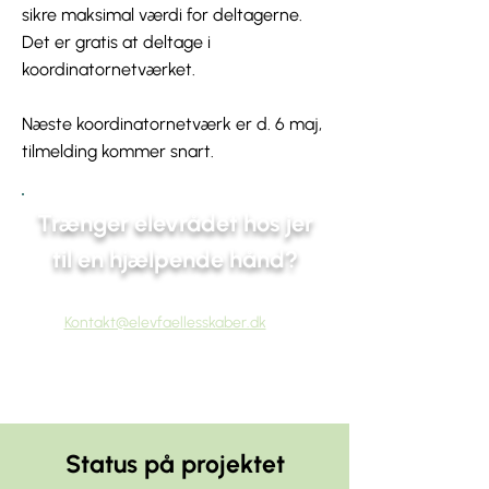
sikre maksimal værdi for deltagerne.
Det er gratis at deltage i
koordinatornetværket.
Næste koordinatornetværk er d. 6 maj,
tilmelding kommer snart.
Trænger elevrådet hos jer
til en hjælpende hånd?
Så kontakt os
på
Kontakt@elevfaellesskaber.dk
for at
høre mere om muligheden for et
opstartsforløb på jeres skole.
Status på projektet