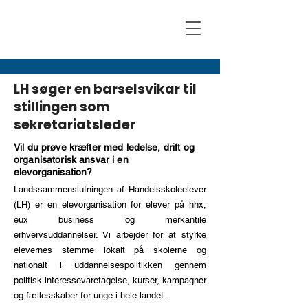
LH søger en barselsvikar til
stillingen som
sekretariatsleder
Vil du prøve kræfter med ledelse, drift og
organisatorisk ansvar i en
elevorganisation?
Landssammenslutningen af Handelsskoleelever
(LH) er en elevorganisation for elever på hhx,
eux business og merkantile
erhvervsuddannelser. Vi arbejder for at styrke
elevernes stemme lokalt på skolerne og
nationalt i uddannelsespolitikken gennem
politisk interessevaretagelse, kurser, kampagner
og fællesskaber for unge i hele landet.